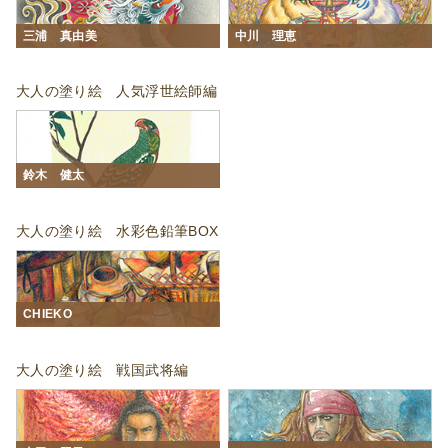
三浦 真由美
中川 理恵
大人の塗り絵 人気浮世絵師編
鈴木 健太
大人の塗り絵 水彩色鉛筆BOX
CHIEKO
大人の塗り絵 戦国武将編