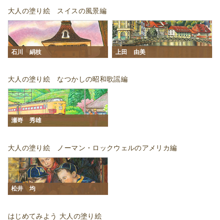
大人の塗り絵 スイスの風景編
石川 絹枝
上田 由美
大人の塗り絵 なつかしの昭和歌謡編
瀬嵜 秀雄
大人の塗り絵 ノーマン・ロックウェルのアメリカ編
松井 均
はじめてみよう 大人の塗り絵