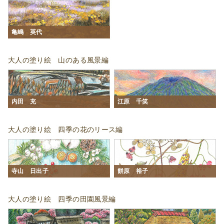
亀嶋 英代
大人の塗り絵 山のある風景編
内田 充
江原 千笑
大人の塗り絵 四季の花のリース編
寺山 日出子
餅原 裕子
大人の塗り絵 四季の田園風景編