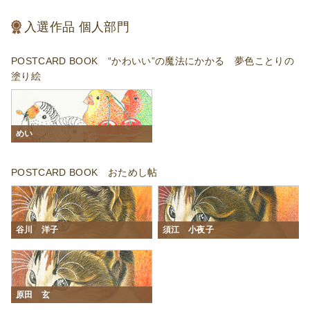
入選作品 個人部門
POSTCARD BOOK “かわいい”の魔法にかかる 夢色ことりの
塗り絵
めい
POSTCARD BOOK おためし帖
谷川 洋子
須江 小夜子
原田 玄