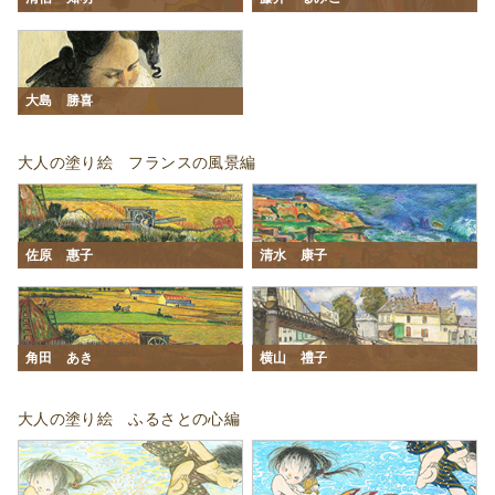
大島 勝喜
大人の塗り絵 フランスの風景編
佐原 惠子
清水 康子
角田 あき
横山 禮子
大人の塗り絵 ふるさとの心編