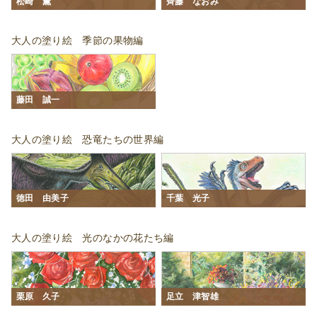
松崎 薫
齊藤 なおみ
大人の塗り絵 季節の果物編
藤田 誠一
大人の塗り絵 恐竜たちの世界編
徳田 由美子
千葉 光子
大人の塗り絵 光のなかの花たち編
栗原 久子
足立 津智雄