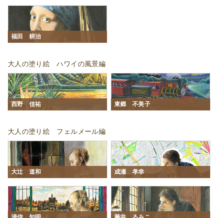
福田 耕治
大人の塗り絵 ハワイの風景編
西野 佳祐
東郷 不美子
大人の塗り絵 フェルメール編
大辻󠄀 道和
成瀬 孝幸
清信 知明
藤井 るみこ