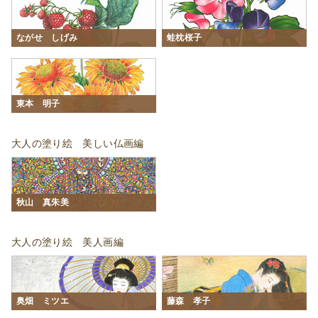
ながせ しげみ
蛙枕桜子
東本 明子
大人の塗り絵 美しい仏画編
秋山 真朱美
大人の塗り絵 美人画編
奥畑 ミツエ
藤森 孝子