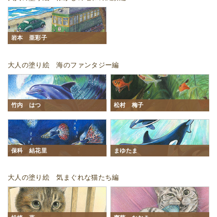
岩本 亜彩子
大人の塗り絵 海のファンタジー編
竹内 はつ
松村 梅子
保科 結花里
まゆたま
大人の塗り絵 気まぐれな猫たち編