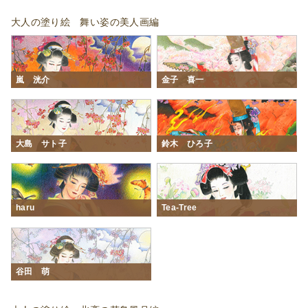
大人の塗り絵 舞い姿の美人画編
嵐 洸介
金子 喜一
大島 サト子
鈴木 ひろ子
haru
Tea-Tree
谷田 萌