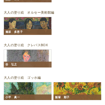
大人の塗り絵 オルセー美術館編
逢󠄀坂 多恵子
大人の塗り絵 クレパスBOX
谷 弘之
大人の塗り絵 ゴッホ編
小平 眞一
飯塚 順子