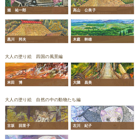
堀 祐一郎
髙山 公美子
黒川 邦夫
木庭 幹雄
大人の塗り絵 四国の風景編
米田 博
大隣 昌美
大人の塗り絵 自然の中の動物たち編
古坂 回里子
左川 紀子