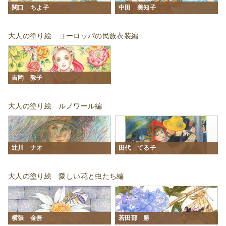
関口 ちよ子
中田 美知子
大人の塗り絵 ヨーロッパの民族衣装編
吉岡 敦子
大人の塗り絵 ルノワール編
辻󠄀川 ナオ
田代 てる子
大人の塗り絵 愛しい花と虫たち編
横張 金吾
若田部 勝