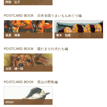
阿部 弘子
POSTCARD BOOK 日本全国うまいもんめぐり編
萩原 瑛香
青木 知恵
POSTCARD BOOK 陽だまりの犬たち編
太田 雄一郎
POSTCARD BOOK 里山の野鳥編
moyo