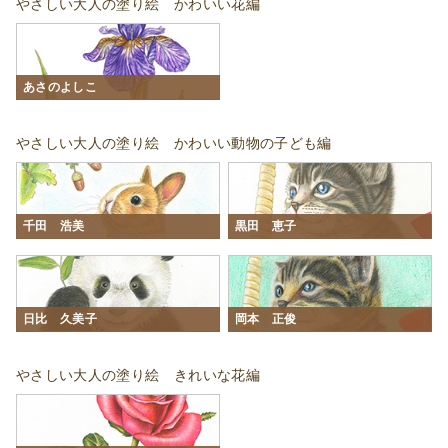
やさしい大人の塗り絵 かわいい花編
あさのよしこ
やさしい大人の塗り絵 かわいい動物の子ども編
千田 浩美
黒田 恵子
日比 久美子
岡本 正俊
やさしい大人の塗り絵 きれいな花編