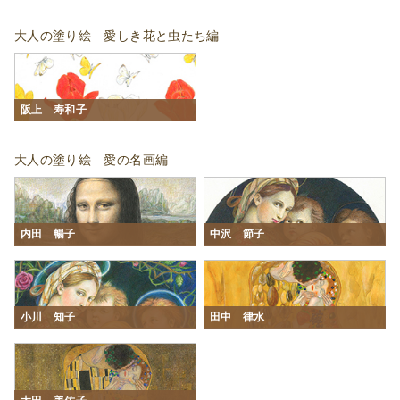
大人の塗り絵 愛しき花と虫たち編
阪上 寿和子
大人の塗り絵 愛の名画編
内田 暢子
中沢 節子
小川 知子
田中 律水