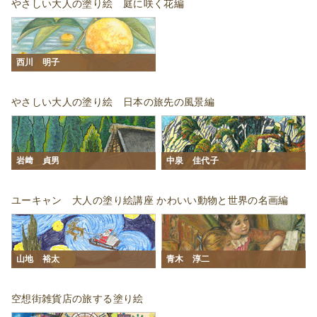
やさしい大人の塗り絵 庭に咲く花編
西川 明子
やさしい大人の塗り絵 日本の旅先の風景編
岩﨑 貞男
中泉 佳代子
ユーキャン 大人の塗り絵講座 かわいい動物と世界の名画編
山地 裕太
青木 淳二
空想街雑貨店の旅する塗り絵