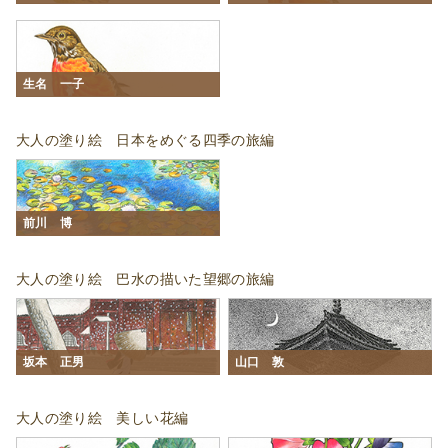
生名 一子
大人の塗り絵 日本をめぐる四季の旅編
前川 博
大人の塗り絵 巴水の描いた望郷の旅編
坂本 正男
山口 敦
大人の塗り絵 美しい花編