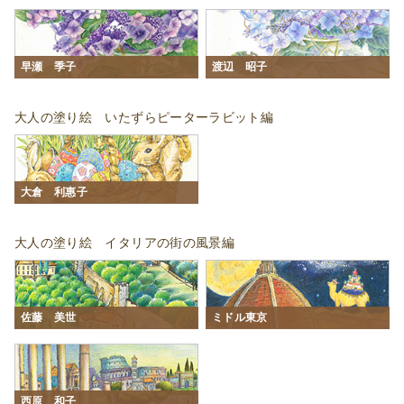
早瀬 季子
渡辺 昭子
大人の塗り絵 いたずらピーターラビット編
大倉 利惠子
大人の塗り絵 イタリアの街の風景編
佐藤 美世
ミドル東京
西原 和子