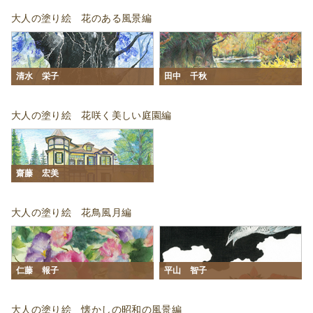
大人の塗り絵 花のある風景編
清水 栄子
田中 千秋
大人の塗り絵 花咲く美しい庭園編
齋藤 宏美
大人の塗り絵 花鳥風月編
仁藤 報子
平山 智子
大人の塗り絵 懐かしの昭和の風景編