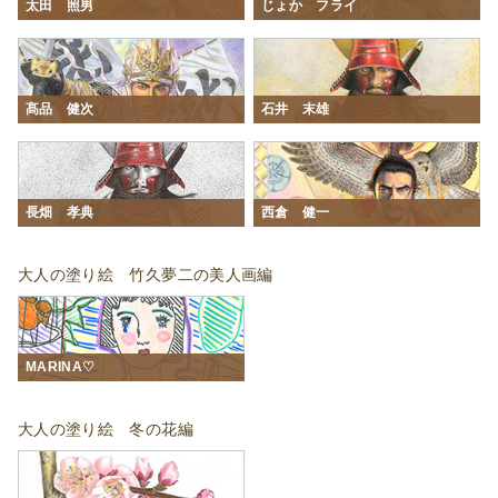
太田 照男
じょか フライ
髙品 健次
石井 末雄
長畑 孝典
西倉 健一
大人の塗り絵 竹久夢二の美人画編
MARINA♡
大人の塗り絵 冬の花編