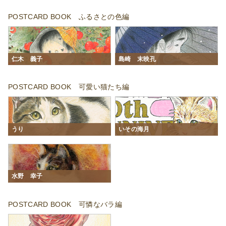
POSTCARD BOOK ふるさとの色編
仁木 義子
島崎 末映孔
POSTCARD BOOK 可愛い猫たち編
うり
いその海月
水野 幸子
POSTCARD BOOK 可憐なバラ編