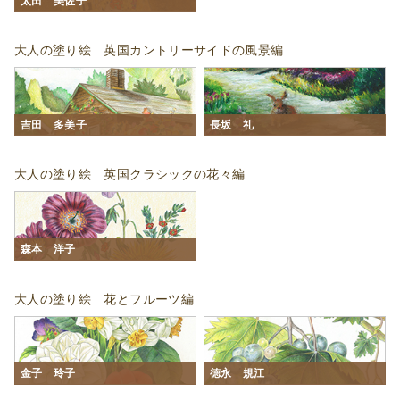
太田 美佐子
大人の塗り絵 英国カントリーサイドの風景編
吉田 多美子
長坂 礼
大人の塗り絵 英国クラシックの花々編
森本 洋子
大人の塗り絵 花とフルーツ編
金子 玲子
徳永 規江