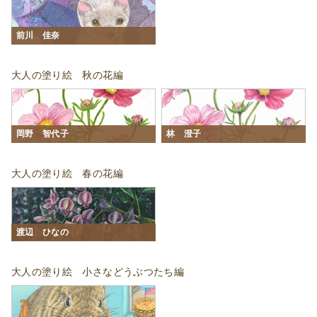
前川 佳奈
大人の塗り絵 秋の花編
岡野 智代子
林 澄子
大人の塗り絵 春の花編
渡辺 ひなの
大人の塗り絵 小さなどうぶつたち編