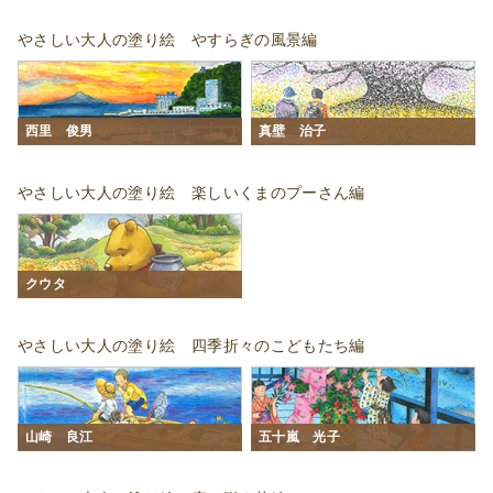
やさしい大人の塗り絵 やすらぎの風景編
西里 俊男
真壁 治子
やさしい大人の塗り絵 楽しいくまのプーさん編
クウタ
やさしい大人の塗り絵 四季折々のこどもたち編
山崎 良江
五十嵐 光子