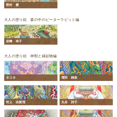
野村 愛
大人の塗り絵 森の中のピーターラビット編
岩﨑 幸子
大人の塗り絵 神獣と縁起物編
ネコネ
増田 純奈
村上 由賀理
丸谷 詩子