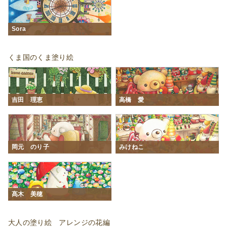
Sora
くま国のくま塗り絵
吉田 理恵
高橋 愛
岡元 のり子
みけねこ
髙木 美穂
大人の塗り絵 アレンジの花編