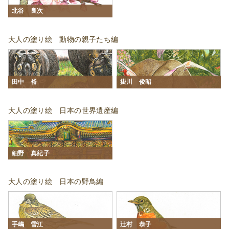
北谷 良次
大人の塗り絵 動物の親子たち編
田中 裕
掛川 俊昭
大人の塗り絵 日本の世界遺産編
細野 真紀子
大人の塗り絵 日本の野鳥編
手嶋 雪江
辻󠄀村 恭子