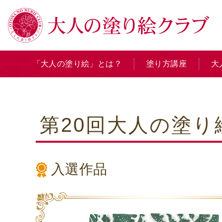
「大人の塗り絵」とは？
塗り方講座
大
第20回大人の塗
入選作品