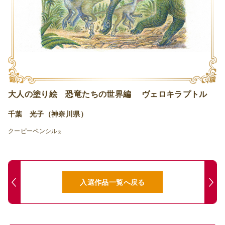
大人の塗り絵 恐竜たちの世界編 ヴェロキラプトル
千葉 光子（神奈川県）
クーピーペンシル
®
入選作品一覧へ戻る