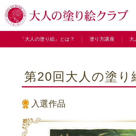
「大人の塗り絵」とは？
塗り方講座
大
第20回大人の塗
入選作品