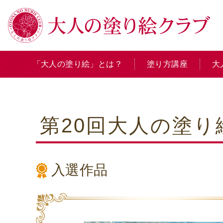
「大人の塗り絵」とは？
塗り方講座
大
第20回大人の塗
入選作品