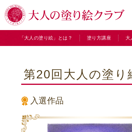
「大人の塗り絵」とは？
塗り方講座
大
第20回大人の塗
入選作品