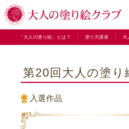
「大人の塗り絵」とは？
塗り方講座
大
第20回大人の塗
入選作品