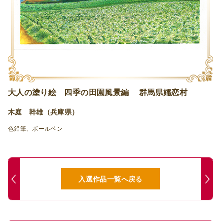
大人の塗り絵 四季の田園風景編 群馬県嬬恋村
木庭 幹雄（兵庫県）
色鉛筆、ボールペン
入選作品一覧へ戻る