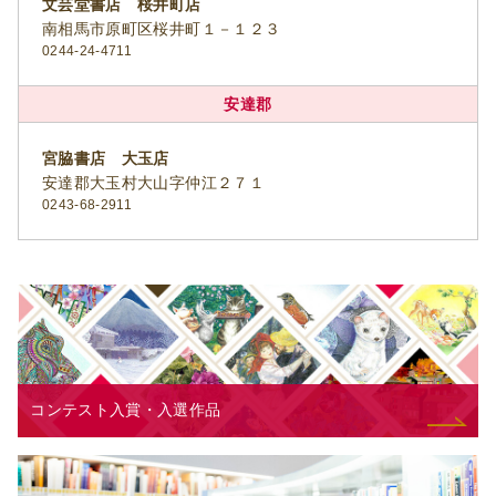
文芸堂書店 桜井町店
南相馬市原町区桜井町１－１２３
0244-24-4711
安達郡
宮脇書店 大玉店
安達郡大玉村大山字仲江２７１
0243-68-2911
コンテスト入賞・入選作品