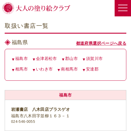
取扱い書店一覧
福島県
都道府県選択ページへ戻る
福島市
会津若松市
郡山市
須賀川市
相馬市
いわき市
南相馬市
安達郡
福島市
岩瀬書店 八木田店プラスゲオ
福島市八木田字並柳１６３－１
024-546-0055