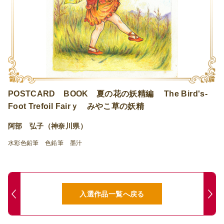
POSTCARD BOOK 夏の花の妖精編 The Bird's-
Foot Trefoil Fairｙ みやこ草の妖精
阿部 弘子（神奈川県）
水彩色鉛筆 色鉛筆 墨汁
入選作品一覧へ戻る