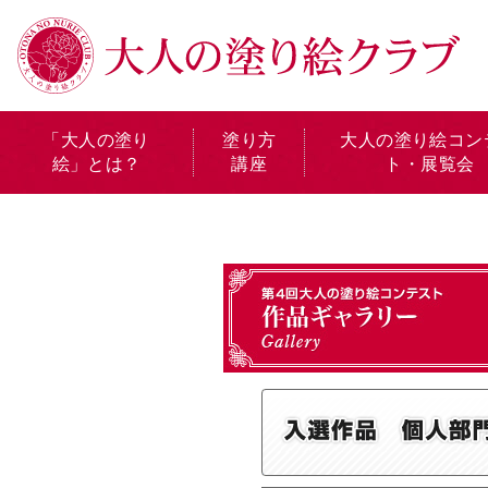
「大人の塗り
塗り方
大人の塗り絵コン
絵」とは？
講座
ト・展覧会