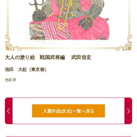
大人の塗り絵 戦国武将編 武田信玄
池田 大起（東京都）
色鉛筆
入選作品(次点)一覧へ戻る