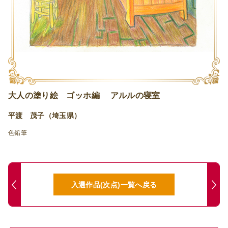
大人の塗り絵 ゴッホ編 アルルの寝室
平渡 茂子（埼玉県）
色鉛筆
入選作品(次点)一覧へ戻る